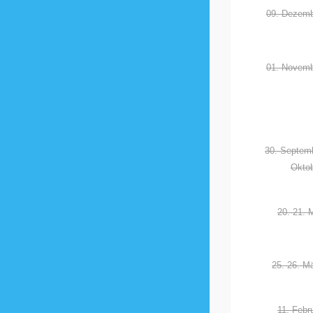
09. Dezemb
01. Novemb
30. Septemb
Okto
20.-21. 
25.-26. M
11. Febr