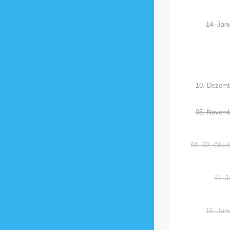
14. Jan
10. Dezemb
05. Novemb
01.-02. Okto
11. J
15. Jan