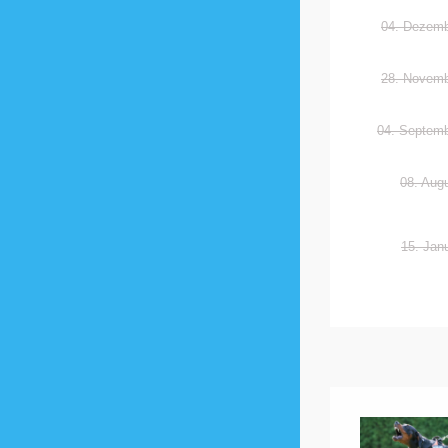
04. Dezemb
28. Novemb
04. Septem
08. Aug
15. Jan