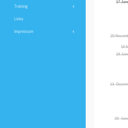
17.Jan
Training
Links
Impressum
29.Novemb
10.
18.Jan
13. Dezem
20. Jan