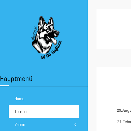
Hauptmenü
Home
29.Augu
Termine
21.Febr
Verein