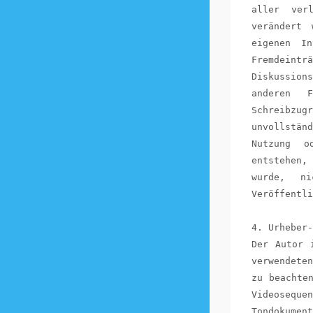
aller ver
verändert 
eigenen In
Fremdein
Diskussion
anderen 
Schreibzu
unvollstän
Nutzung o
entstehen,
wurde, n
Veröffentli
4. Urheber-
Der Autor 
verwendete
zu beachte
Videoseque
Tondokument