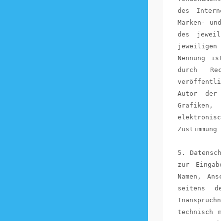
des Intern
Marken- un
des jeweil
jeweilige
Nennung is
durch Re
veröffentli
Autor der
Grafiken,
elektronis
Zustimmung 
5. Datensc
zur Eingab
Namen, Ans
seitens d
Inanspruch
technisch 