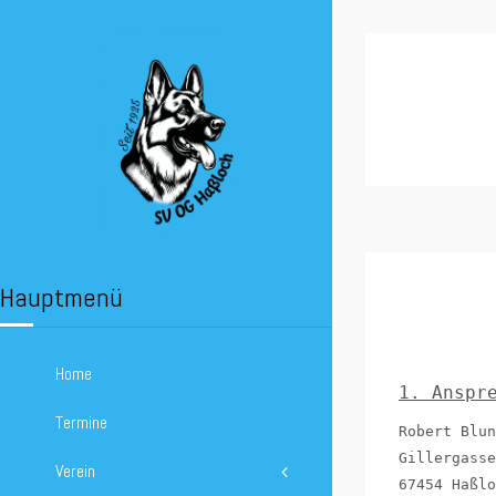
Hauptmenü
Home
1. Anspr
Termine
Robert Blun
Gillergasse
Verein
67454 Haßlo