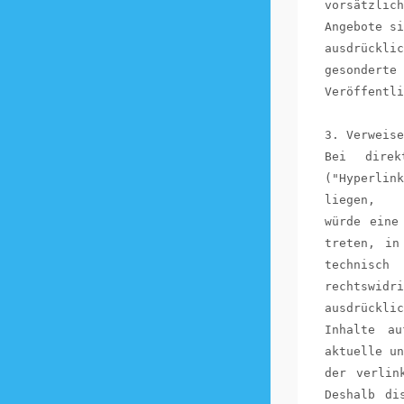
vorsätzli
Angebote si
ausdrückli
gesonderte
Veröffentli
3. Verweise
Bei direk
("Hyperlin
liegen,
würde eine
treten, in
technisc
rechtswid
ausdrückli
Inhalte a
aktuelle un
der verlin
Deshalb di